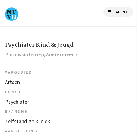
Overslaan
en
MENU
naar
de
inhoud
Psychiater Kind & Jeugd
gaan
Parnassia Groep, Zoetermeer
VAKGEBIED
Artsen
FUNCTIE
Psychiater
BRANCHE
Zelfstandige kliniek
AANSTELLING