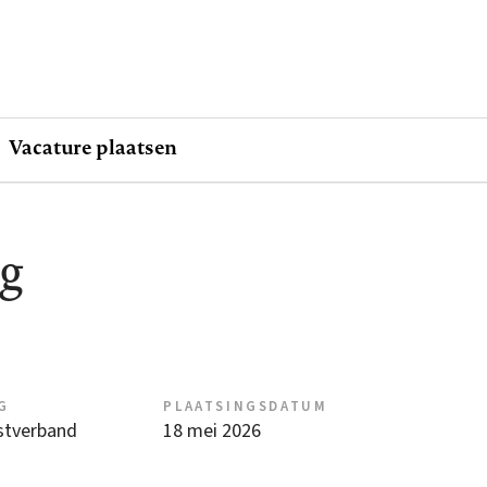
Vacature plaatsen
rg
G
PLAATSINGSDATUM
nstverband
18 mei 2026