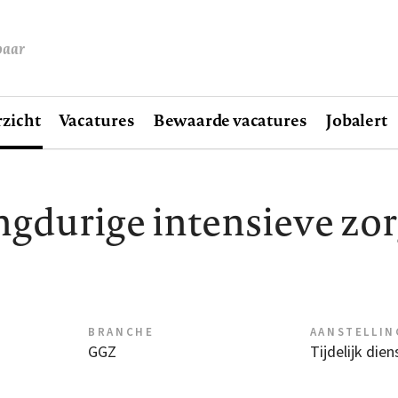
baar
zicht
Vacatures
Bewaarde vacatures
Jobalert
angdurige intensieve zo
BRANCHE
AANSTELLIN
GGZ
Tijdelijk die