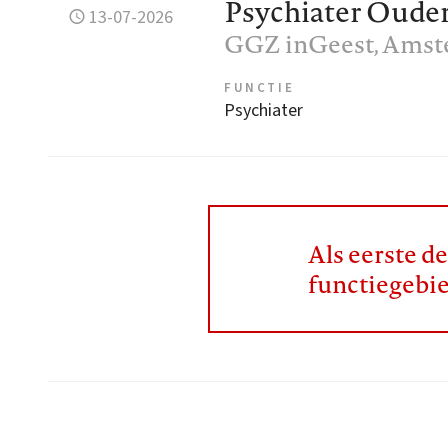
Psychiater Oud
13-07-2026
GGZ inGeest
, Ams
FUNCTIE
Psychiater
Als eerste d
functiegebi