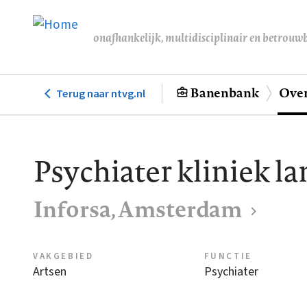
Overslaan
en
onafhankelijk, multidisciplinair en betrouw
naar
de
inhoud
Banenbank
Over
Terug naar ntvg.nl
Hoofdnavigatie
gaan
Psychiater kliniek l
Inforsa, Amsterdam
VAKGEBIED
FUNCTIE
Artsen
Psychiater