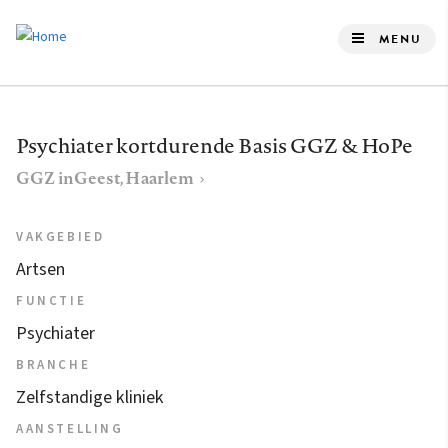
Overslaan
en
MENU
naar
de
inhoud
Psychiater kortdurende Basis GGZ & HoPe
gaan
GGZ inGeest, Haarlem
VAKGEBIED
Artsen
FUNCTIE
Psychiater
BRANCHE
Zelfstandige kliniek
AANSTELLING