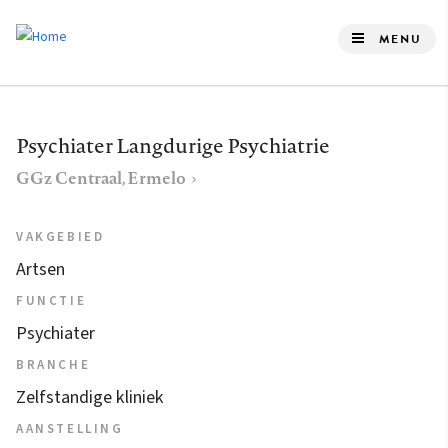
Overslaan
en
MENU
naar
de
inhoud
Psychiater Langdurige Psychiatrie
gaan
GGz Centraal, Ermelo
VAKGEBIED
Artsen
FUNCTIE
Psychiater
BRANCHE
Zelfstandige kliniek
AANSTELLING