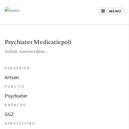
Overslaan
en
MENU
naar
de
inhoud
Psychiater Medicatiepoli
gaan
Arkin, Amsterdam
VAKGEBIED
Artsen
FUNCTIE
Psychiater
BRANCHE
GGZ
AANSTELLING