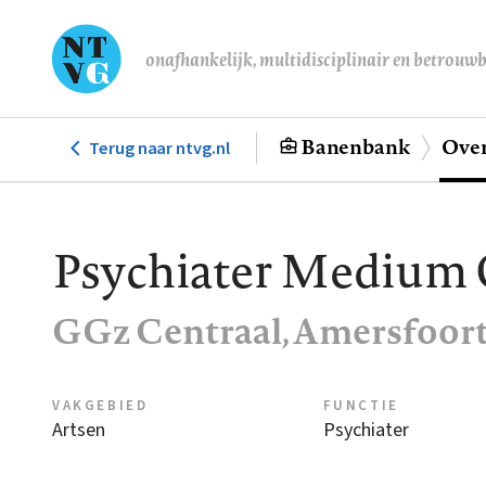
Overslaan
en
onafhankelijk, multidisciplinair en betrouw
naar
de
inhoud
Banenbank
Over
Terug naar ntvg.nl
Hoofdnavigatie
gaan
Psychiater Medium 
GGz Centraal, Amersfoor
VAKGEBIED
FUNCTIE
Artsen
Psychiater