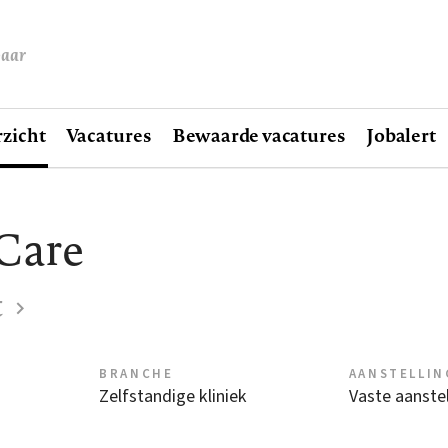
baar
zicht
Vacatures
Bewaarde vacatures
Jobalert
Care
t
BRANCHE
AANSTELLIN
Zelfstandige kliniek
Vaste aanstel