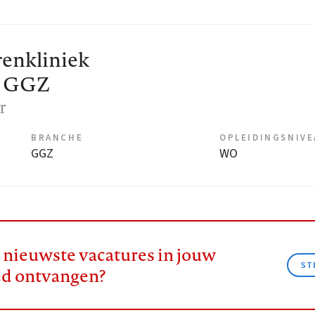
renkliniek
e GGZ
r
BRANCHE
OPLEIDINGSNIV
GGZ
WO
e nieuwste vacatures in jouw
ST
ed ontvangen?