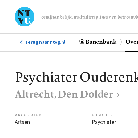
Overslaan
en
onafhankelijk, multidisciplinair en betrouw
naar
de
inhoud
Banenbank
Over
Terug naar ntvg.nl
Hoofdnavigatie
gaan
Psychiater Ouderenk
Altrecht, Den Dolder
VAKGEBIED
FUNCTIE
Artsen
Psychiater