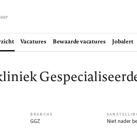
baar
zicht
Vacatures
Bewaarde vacatures
Jobalert
liniek Gespecialiseer
BRANCHE
AANSTELLIN
GGZ
Niet nader b