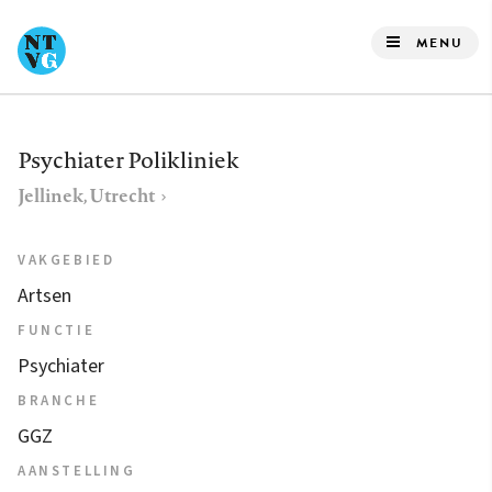
Overslaan
en
MENU
naar
de
inhoud
Psychiater Polikliniek
gaan
Jellinek, Utrecht
VAKGEBIED
Artsen
FUNCTIE
Psychiater
BRANCHE
GGZ
AANSTELLING