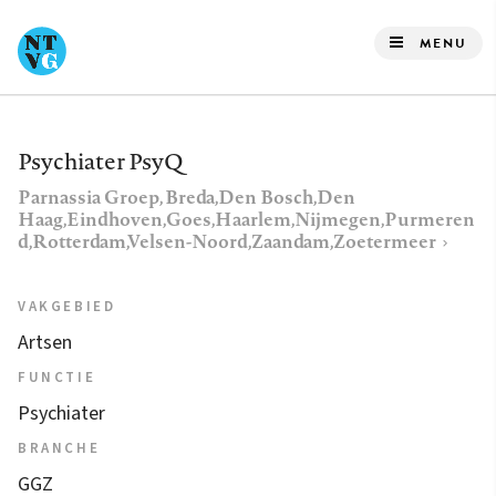
Overslaan
en
MENU
naar
de
inhoud
Psychiater PsyQ
gaan
Parnassia Groep, Breda,Den Bosch,Den
Haag,Eindhoven,Goes,Haarlem,Nijmegen,Purmeren
d,Rotterdam,Velsen-Noord,Zaandam,Zoetermeer
VAKGEBIED
Artsen
FUNCTIE
Psychiater
BRANCHE
GGZ