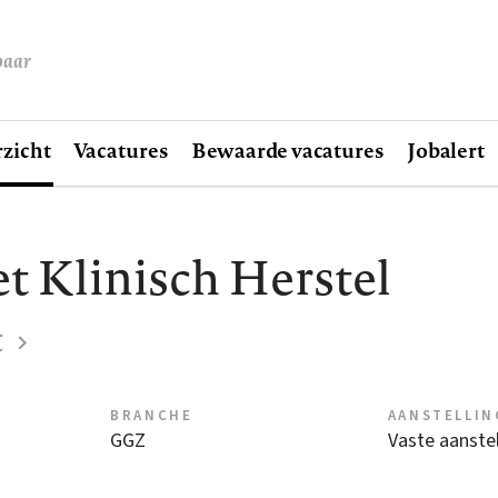
baar
zicht
Vacatures
Bewaarde vacatures
Jobalert
t Klinisch Herstel
t
BRANCHE
AANSTELLIN
GGZ
Vaste aanstel