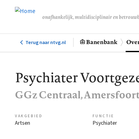
Overslaan
en
onafhankelijk, multidisciplinair en betrouw
naar
de
inhoud
Banenbank
Over
Terug naar ntvg.nl
Hoofdnavigatie
gaan
Psychiater Voortgeze
GGz Centraal, Amersfoor
VAKGEBIED
FUNCTIE
Artsen
Psychiater