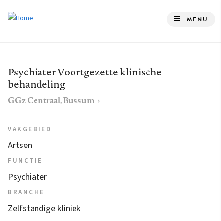
Overslaan
en
MENU
naar
de
inhoud
Psychiater Voortgezette klinische
gaan
behandeling
GGz Centraal, Bussum
VAKGEBIED
Artsen
FUNCTIE
Psychiater
BRANCHE
Zelfstandige kliniek