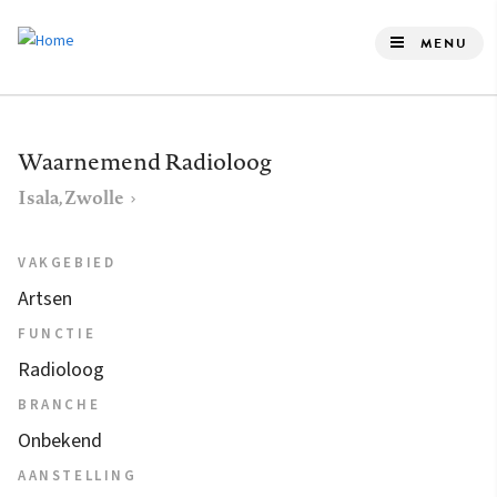
Overslaan
en
MENU
naar
de
inhoud
Waarnemend Radioloog
gaan
Isala, Zwolle
VAKGEBIED
Artsen
FUNCTIE
Radioloog
BRANCHE
Onbekend
AANSTELLING