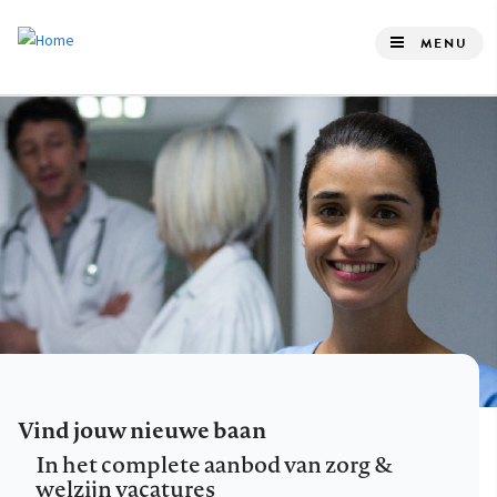
Overslaan
en
MENU
naar
de
inhoud
gaan
Vind jouw nieuwe baan
In het complete aanbod van zorg &
welzijn vacatures