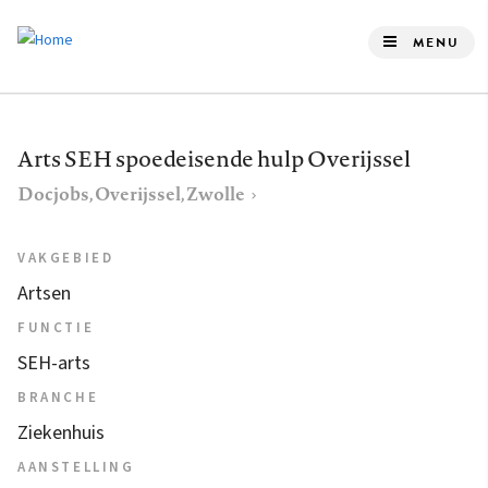
Overslaan
en
MENU
naar
de
inhoud
Arts SEH spoedeisende hulp Overijssel
gaan
Docjobs, Overijssel, Zwolle
VAKGEBIED
Artsen
FUNCTIE
SEH-arts
BRANCHE
Ziekenhuis
AANSTELLING