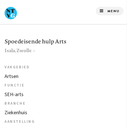
Overslaan
en
MENU
naar
de
inhoud
Spoedeisende hulp Arts
gaan
Isala, Zwolle
VAKGEBIED
Artsen
FUNCTIE
SEH-arts
BRANCHE
Ziekenhuis
AANSTELLING