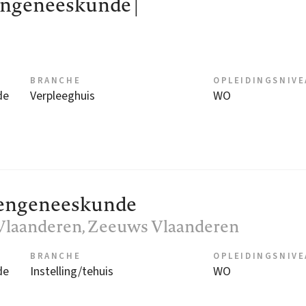
engeneeskunde |
BRANCHE
OPLEIDINGSNIV
de
Verpleeghuis
WO
rengeneeskunde
Vlaanderen
, Zeeuws Vlaanderen
BRANCHE
OPLEIDINGSNIV
de
Instelling/tehuis
WO