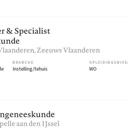
 & Specialist
kunde
Vlaanderen
, Zeeuws Vlaanderen
BRANCHE
OPLEIDINGSNIV
de
Instelling/tehuis
WO
rengeneeskunde
apelle aan den IJssel