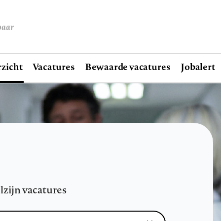
baar
zicht
Vacatures
Bewaarde vacatures
Jobalert
lzijn vacatures