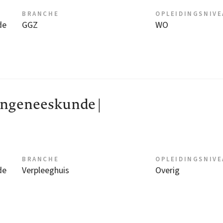
BRANCHE
OPLEIDINGSNIV
de
GGZ
WO
engeneeskunde |
E
BRANCHE
OPLEIDINGSNIV
de
Verpleeghuis
Overig