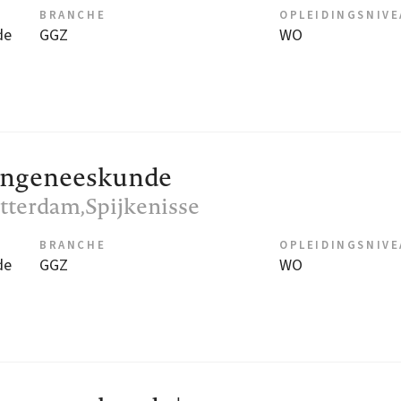
BRANCHE
OPLEIDINGSNIV
de
GGZ
WO
rengeneeskunde
otterdam,Spijkenisse
BRANCHE
OPLEIDINGSNIV
de
GGZ
WO