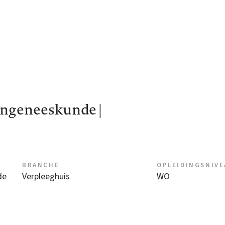
engeneeskunde |
BRANCHE
OPLEIDINGSNIV
de
Verpleeghuis
WO