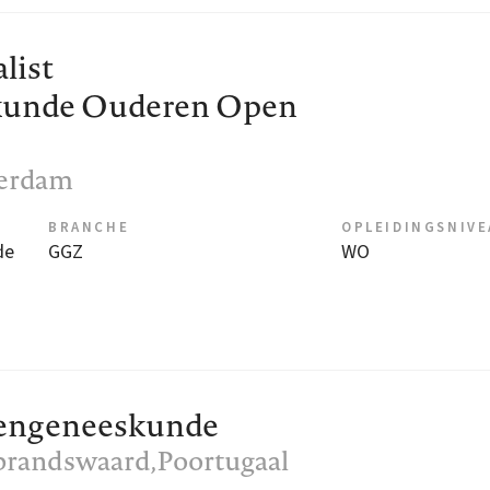
list
unde Ouderen Open
terdam
BRANCHE
OPLEIDINGSNIV
de
GGZ
WO
rengeneeskunde
lbrandswaard,Poortugaal