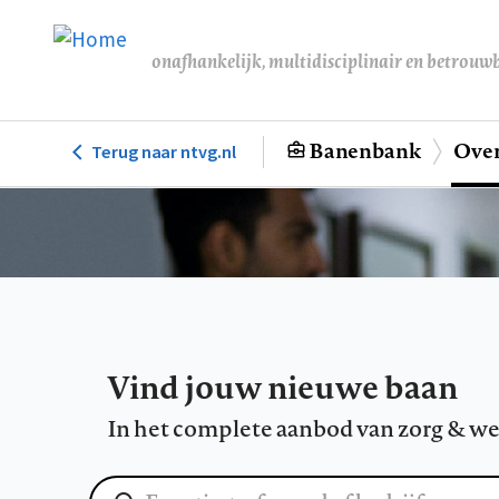
Overslaan
en
onafhankelijk, multidisciplinair en betrouw
naar
de
inhoud
Banenbank
Over
Terug naar ntvg.nl
Hoofdnavigatie
gaan
Vind jouw nieuwe baan
In het complete aanbod van zorg & we