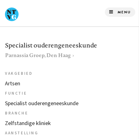
Overslaan
en
MENU
naar
de
inhoud
Specialist ouderengeneeskunde
gaan
Parnassia Groep, Den Haag
VAKGEBIED
Artsen
FUNCTIE
Specialist ouderengeneeskunde
BRANCHE
Zelfstandige kliniek
AANSTELLING