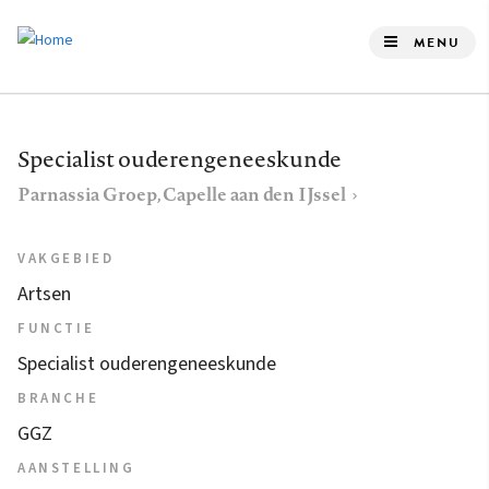
Overslaan
en
MENU
naar
de
inhoud
Specialist ouderengeneeskunde
gaan
Parnassia Groep, Capelle aan den IJssel
VAKGEBIED
Artsen
FUNCTIE
Specialist ouderengeneeskunde
BRANCHE
GGZ
AANSTELLING