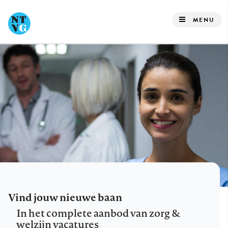
Overslaan
en
MENU
naar
de
inhoud
gaan
Vind jouw nieuwe baan
In het complete aanbod van zorg &
welzijn vacatures