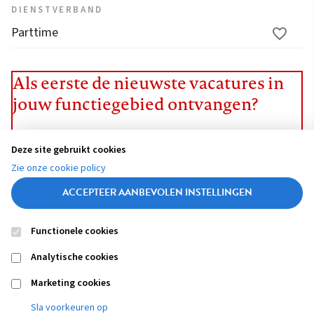
DIENSTVERBAND
Parttime
Als eerste de nieuwste vacatures in
jouw functiegebied ontvangen?
STEL JOBALERT IN!
Deze site gebruikt cookies
Zie onze cookie policy
ACCEPTEER AANBEVOLEN INSTELLINGEN
Functionele cookies
Contact
Colofon
Disclaimer
Privacy
About us
Analytische cookies
Footer
navigation
Marketing cookies
Sla voorkeuren op