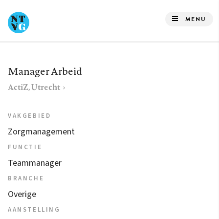
Overslaan
en
MENU
naar
de
inhoud
Manager Arbeid
gaan
ActiZ, Utrecht
VAKGEBIED
Zorgmanagement
FUNCTIE
Teammanager
BRANCHE
Overige
AANSTELLING