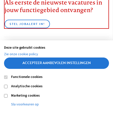
Als eerste de nieuwste vacatures in
jouw functiegebied ontvangen?
STEL JOBALERT IN!
Deze site gebruikt cookies
BEKIJK ALLE VACATURES
Zie onze cookie policy
ACCEPTEER AANBEVOLEN INSTELLINGEN
Functionele cookies
Contact
Colofon
Disclaimer
Privacy
About us
Analytische cookies
Footer
navigation
Marketing cookies
Sla voorkeuren op