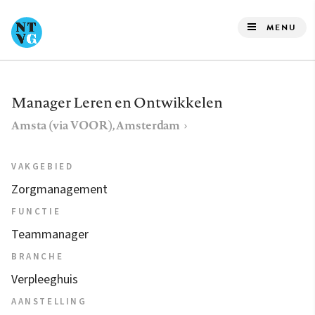
Overslaan
en
MENU
naar
de
inhoud
Manager Leren en Ontwikkelen
gaan
Amsta (via VOOR), Amsterdam
VAKGEBIED
Zorgmanagement
FUNCTIE
Teammanager
BRANCHE
Verpleeghuis
AANSTELLING