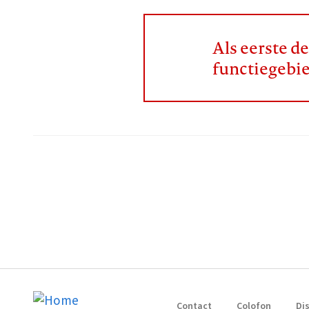
Als eerste d
functiegebi
Contact
Colofon
Di