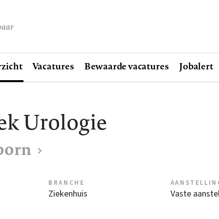
baar
zicht
Vacatures
Bewaarde vacatures
Jobalert
ek Urologie
oorn
BRANCHE
AANSTELLIN
Ziekenhuis
Vaste aanstel