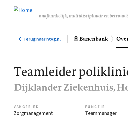
Overslaan
en
onafhankelijk, multidisciplinair en betrouw
naar
de
inhoud
Banenbank
Over
Terug naar ntvg.nl
Hoofdnavigatie
gaan
Teamleider poliklini
Dijklander Ziekenhuis, H
VAKGEBIED
FUNCTIE
Zorgmanagement
Teammanager