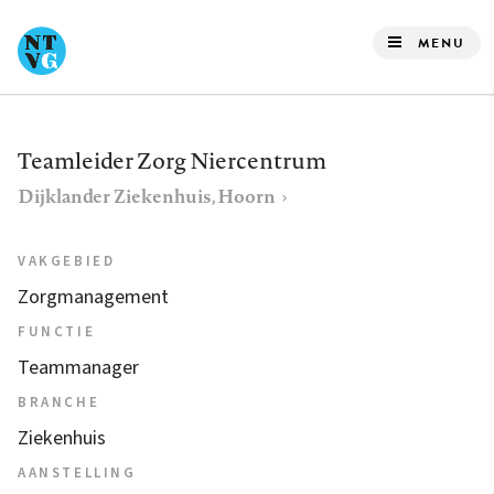
Overslaan
en
MENU
naar
de
inhoud
Teamleider Zorg Niercentrum
gaan
Dijklander Ziekenhuis, Hoorn
VAKGEBIED
Zorgmanagement
FUNCTIE
Teammanager
BRANCHE
Ziekenhuis
AANSTELLING