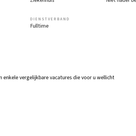
Ziekenhuis
Niet nader b
DIENSTVERBAND
Fulltime
n enkele vergelijkbare vacatures die voor u wellicht