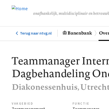
Overslaan
en
onafhankelijk, multidisciplinair en betrouw
naar
de
inhoud
Banenbank
Over
Terug naar ntvg.nl
Hoofdnavigatie
gaan
Teammanager Intern
Dagbehandeling On
Diakonessenhuis, Utrech
VAKGEBIED
FUNCTIE