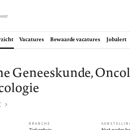
baar
zicht
Vacatures
Bewaarde vacatures
Jobalert
e Geneeskunde, Oncol
cologie
t
BRANCHE
AANSTELLIN