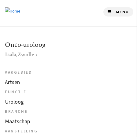
Overslaan
en
MENU
naar
de
inhoud
Onco-uroloog
gaan
Isala, Zwolle
VAKGEBIED
Artsen
FUNCTIE
Uroloog
BRANCHE
Maatschap
AANSTELLING