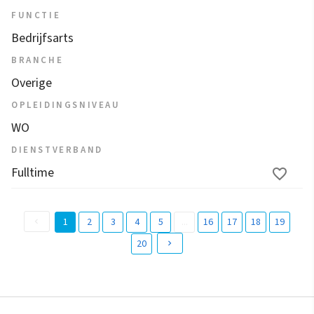
FUNCTIE
Bedrijfsarts
BRANCHE
Overige
OPLEIDINGSNIVEAU
WO
DIENSTVERBAND
Fulltime
1
2
3
4
5
...
16
17
18
19
(
20
c
u
r
r