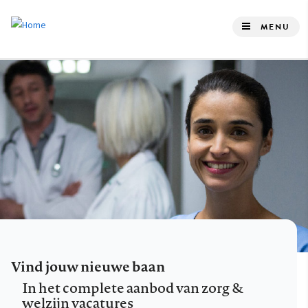
Overslaan
en
MENU
naar
de
inhoud
gaan
Vind jouw nieuwe baan
In het complete aanbod van zorg &
welzijn vacatures