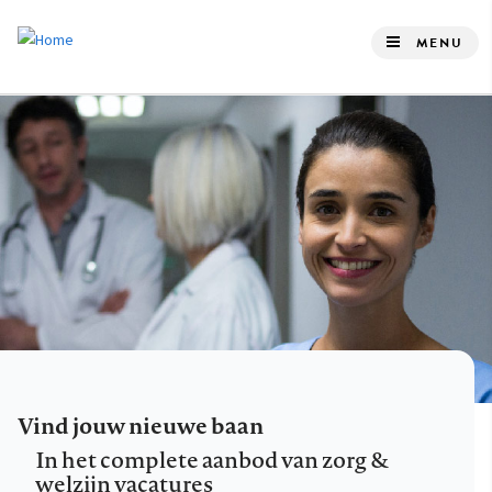
Overslaan
en
MENU
naar
de
inhoud
gaan
Vind jouw nieuwe baan
In het complete aanbod van zorg &
welzijn vacatures