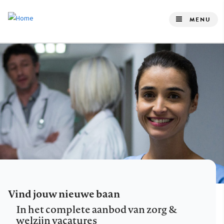
Overslaan
en
MENU
naar
de
inhoud
gaan
Vind jouw nieuwe baan
In het complete aanbod van zorg &
welzijn vacatures