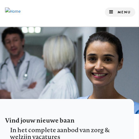
Overslaan
en
MENU
naar
de
inhoud
gaan
Vind jouw nieuwe baan
In het complete aanbod van zorg &
welzijn vacatures