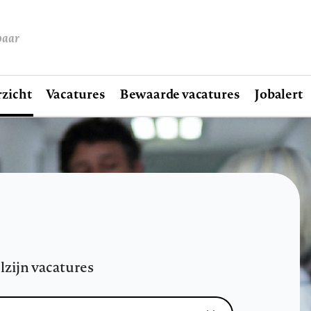
baar
zicht
Vacatures
Bewaarde vacatures
Jobalert
lzijn vacatures