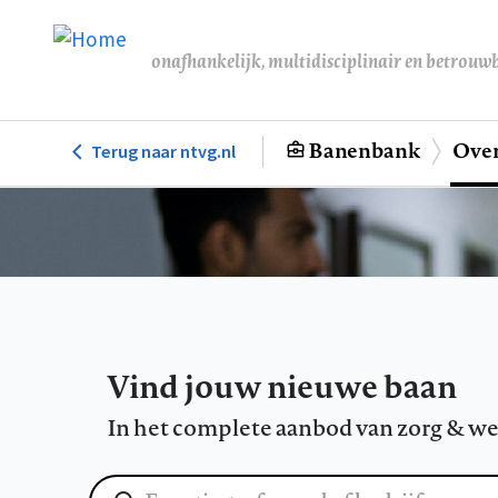
Overslaan
en
onafhankelijk, multidisciplinair en betrouw
naar
de
inhoud
Banenbank
Over
Terug naar ntvg.nl
Hoofdnavigatie
gaan
Vind jouw nieuwe baan
In het complete aanbod van zorg & we