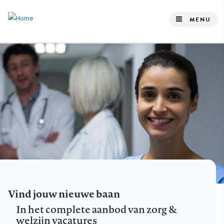
Overslaan
en
MENU
naar
de
inhoud
gaan
Vind jouw nieuwe baan
In het complete aanbod van zorg &
welzijn vacatures