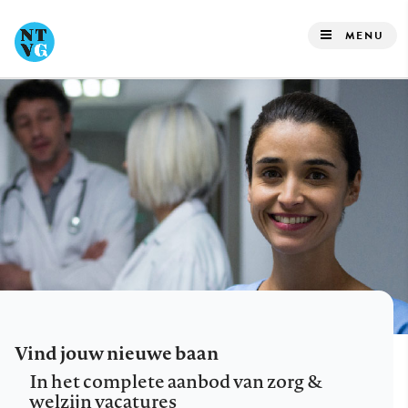
Overslaan
en
MENU
naar
de
inhoud
gaan
Vind jouw nieuwe baan
In het complete aanbod van zorg &
welzijn vacatures