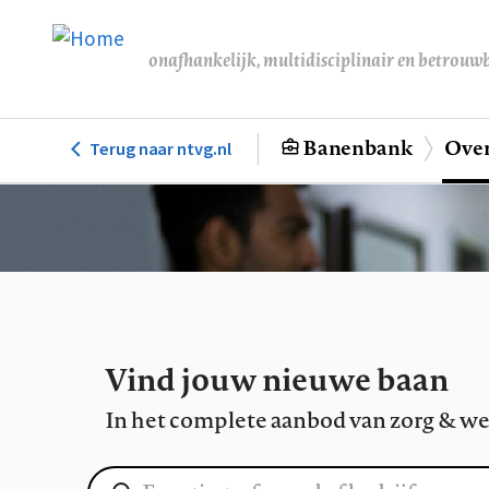
Overslaan
en
onafhankelijk, multidisciplinair en betrouw
naar
de
inhoud
Banenbank
Over
Terug naar ntvg.nl
Hoofdnavigatie
gaan
Vind jouw nieuwe baan
In het complete aanbod van zorg & we