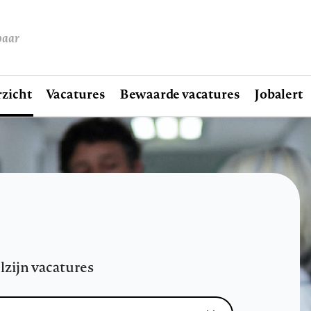
baar
zicht
Vacatures
Bewaarde vacatures
Jobalert
lzijn vacatures