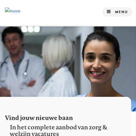
Overslaan
en
MENU
naar
de
inhoud
gaan
Vind jouw nieuwe baan
In het complete aanbod van zorg &
welzijn vacatures