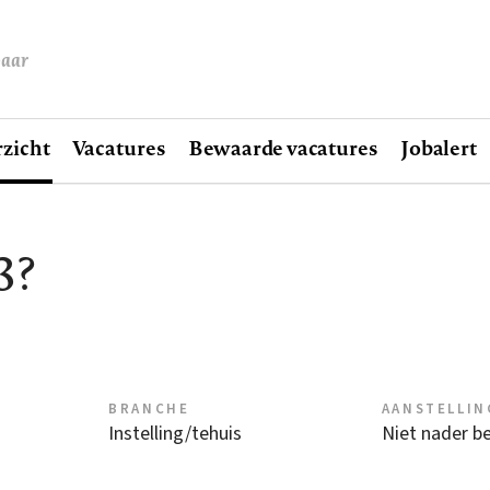
baar
zicht
Vacatures
Bewaarde vacatures
Jobalert
3?
BRANCHE
AANSTELLIN
Instelling/tehuis
Niet nader b