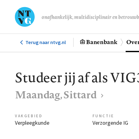
Overslaan
en
onafhankelijk, multidisciplinair en betrouw
naar
de
inhoud
Banenbank
Over
Terug naar ntvg.nl
Hoofdnavigatie
gaan
Studeer jij af als VIG
Maandag, Sittard
VAKGEBIED
FUNCTIE
Verpleegkunde
Verzorgende IG