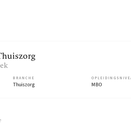
Thuiszorg
oek
BRANCHE
OPLEIDINGSNIV
Thuiszorg
MBO
f