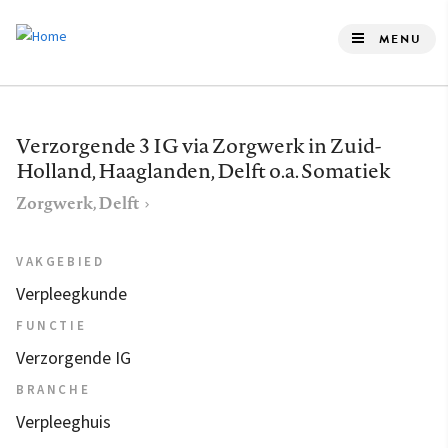
Overslaan
en
MENU
naar
de
inhoud
Verzorgende 3 IG via Zorgwerk in Zuid-
gaan
Holland, Haaglanden, Delft o.a. Somatiek
Zorgwerk, Delft
VAKGEBIED
Verpleegkunde
FUNCTIE
Verzorgende IG
BRANCHE
Verpleeghuis