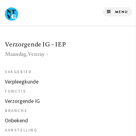
Overslaan
en
MENU
naar
de
inhoud
Verzorgende IG – IEP
gaan
Maandag, Venray
VAKGEBIED
Verpleegkunde
FUNCTIE
Verzorgende IG
BRANCHE
Onbekend
AANSTELLING