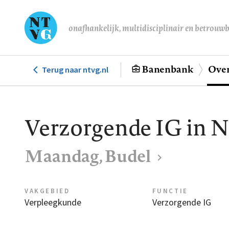
Overslaan
en
onafhankelijk, multidisciplinair en betrouw
naar
de
inhoud
Banenbank
Over
Terug naar ntvg.nl
Hoofdnavigatie
gaan
Verzorgende IG in 
Maandag, Budel
VAKGEBIED
FUNCTIE
Verpleegkunde
Verzorgende IG