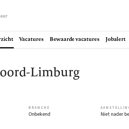
baar
zicht
Vacatures
Bewaarde vacatures
Jobalert
Noord-Limburg
BRANCHE
AANSTELLIN
Onbekend
Niet nader b