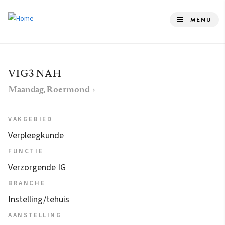
Overslaan
en
MENU
naar
de
inhoud
VIG3 NAH
gaan
Maandag, Roermond
VAKGEBIED
Verpleegkunde
FUNCTIE
Verzorgende IG
BRANCHE
Instelling/tehuis
AANSTELLING