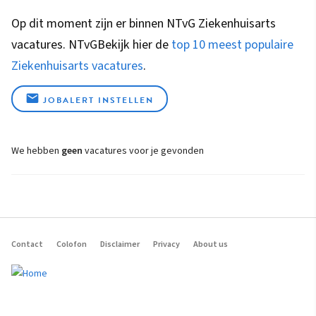
Op dit moment zijn er binnen NTvG Ziekenhuisarts
vacatures.
NTvG
Bekijk hier de
top 10 meest populaire
Ziekenhuisarts vacatures
.
JOBALERT INSTELLEN
We hebben
geen
vacatures voor je gevonden
Contact
Colofon
Disclaimer
Privacy
About us
Footer
navigation