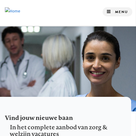
Overslaan
en
MENU
naar
de
inhoud
gaan
Vind jouw nieuwe baan
In het complete aanbod van zorg &
welzijn vacatures