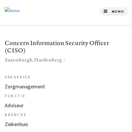
Overslaan
en
MENU
naar
de
inhoud
Concern Information Security Officer
gaan
(CISO)
Saxenburgh, Hardenberg
VAKGEBIED
Zorgmanagement
FUNCTIE
Adviseur
BRANCHE
Ziekenhuis