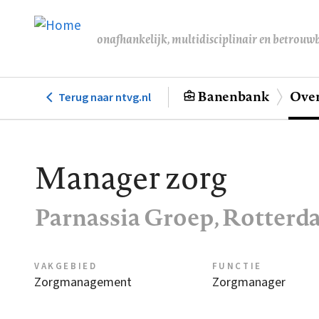
Overslaan
en
onafhankelijk, multidisciplinair en betrouw
naar
de
inhoud
Banenbank
Over
Terug naar ntvg.nl
Hoofdnavigatie
gaan
Manager zorg
Parnassia Groep, Rotter
VAKGEBIED
FUNCTIE
Zorgmanagement
Zorgmanager