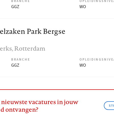
BRANCHE
OPLEIDINGSNIV
GGZ
WO
lzaken Park Bergse
erks
, Rotterdam
BRANCHE
OPLEIDINGSNIV
GGZ
WO
e nieuwste vacatures in jouw
ST
ed ontvangen?