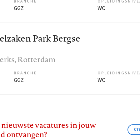
BRANCHE
OPLEIDINGSNIV
GGZ
WO
lzaken Park Bergse
erks
, Rotterdam
BRANCHE
OPLEIDINGSNIV
GGZ
WO
e nieuwste vacatures in jouw
ST
ed ontvangen?