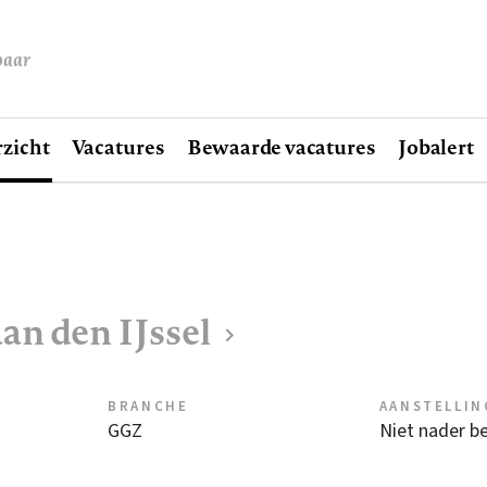
baar
zicht
Vacatures
Bewaarde vacatures
Jobalert
an den IJssel
BRANCHE
AANSTELLIN
GGZ
Niet nader b