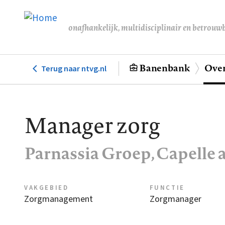
Overslaan
en
onafhankelijk, multidisciplinair en betrouw
naar
de
inhoud
Banenbank
Over
Terug naar ntvg.nl
Hoofdnavigatie
gaan
Manager zorg
Parnassia Groep, Capelle a
VAKGEBIED
FUNCTIE
Zorgmanagement
Zorgmanager