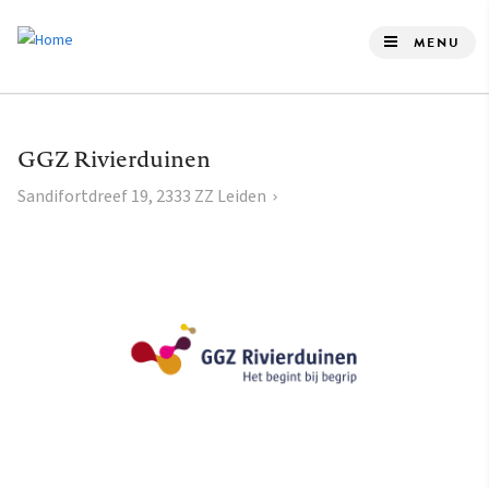
Overslaan
en
MENU
naar
de
inhoud
GGZ Rivierduinen
gaan
Sandifortdreef 19, 2333 ZZ Leiden