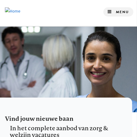
Overslaan
en
MENU
naar
de
inhoud
gaan
Vind jouw nieuwe baan
In het complete aanbod van zorg &
welzijn vacatures