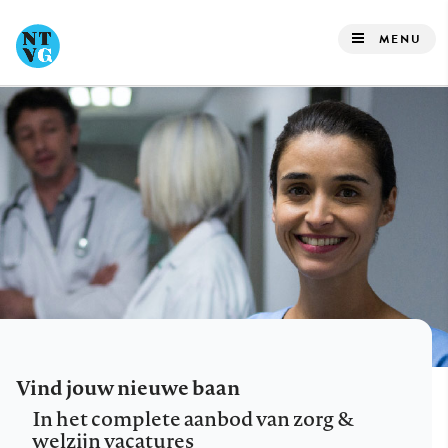
Overslaan
en
MENU
naar
de
inhoud
gaan
Vind jouw nieuwe baan
In het complete aanbod van zorg &
welzijn vacatures