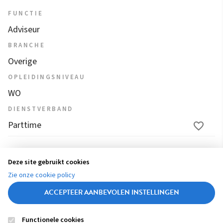
FUNCTIE
Adviseur
BRANCHE
Overige
OPLEIDINGSNIVEAU
WO
DIENSTVERBAND
Parttime
1
2
3
4
...
50
51
52
53
54
Deze site gebruikt cookies
(
Zie onze cookie policy
55
56
c
ACCEPTEER AANBEVOLEN INSTELLINGEN
u
r
Functionele cookies