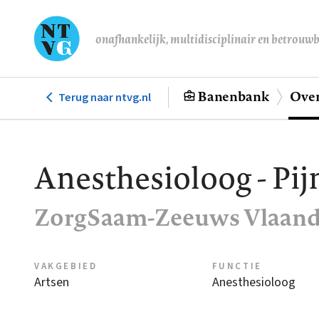
Overslaan
en
onafhankelijk, multidisciplinair en betrouw
naar
de
inhoud
Banenbank
Over
Terug naar ntvg.nl
Hoofdnavigatie
gaan
Anesthesioloog - Pij
ZorgSaam-Zeeuws Vlaand
VAKGEBIED
FUNCTIE
Artsen
Anesthesioloog