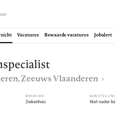
baar
zicht
Vacatures
Bewaarde vacatures
Jobalert
nspecialist
eren, Zeeuws Vlaanderen
BRANCHE
AANSTELLIN
Ziekenhuis
Niet nader b