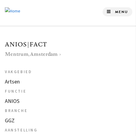
Overslaan
en
MENU
naar
de
inhoud
ANIOS | FACT
gaan
Mentrum, Amsterdam
VAKGEBIED
Artsen
FUNCTIE
ANIOS
BRANCHE
GGZ
AANSTELLING