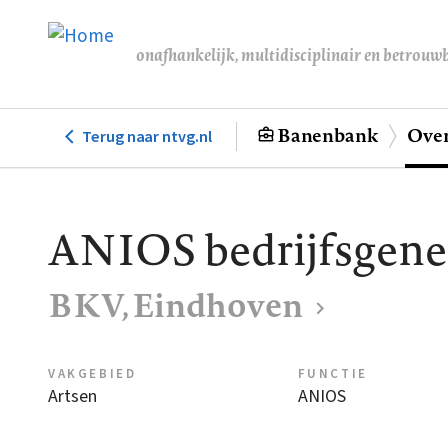
Overslaan
en
onafhankelijk, multidisciplinair en betrouw
naar
de
inhoud
Banenbank
Over
Terug naar ntvg.nl
Hoofdnavigatie
gaan
ANIOS bedrijfsgen
BKV, Eindhoven
VAKGEBIED
FUNCTIE
Artsen
ANIOS