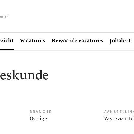
baar
zicht
Vacatures
Bewaarde vacatures
Jobalert
eeskunde
BRANCHE
AANSTELLIN
Overige
Vaste aanstel