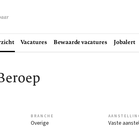
baar
zicht
Vacatures
Bewaarde vacatures
Jobalert
Beroep
BRANCHE
AANSTELLIN
Overige
Vaste aanstel