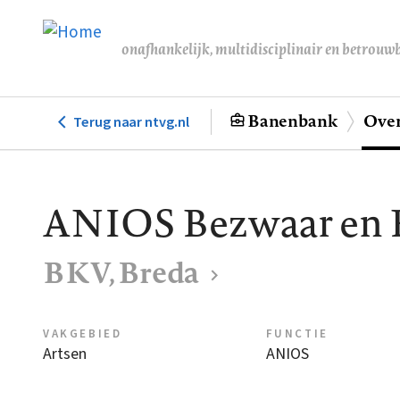
Overslaan
en
onafhankelijk, multidisciplinair en betrouw
naar
de
inhoud
Banenbank
Over
Terug naar ntvg.nl
Hoofdnavigatie
gaan
ANIOS Bezwaar en 
BKV, Breda
VAKGEBIED
FUNCTIE
Artsen
ANIOS